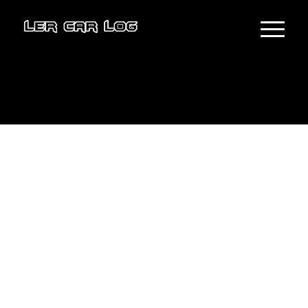
KONTAKT
Telefon:
091 626 1116
Email:
lercarlog@gmail.com